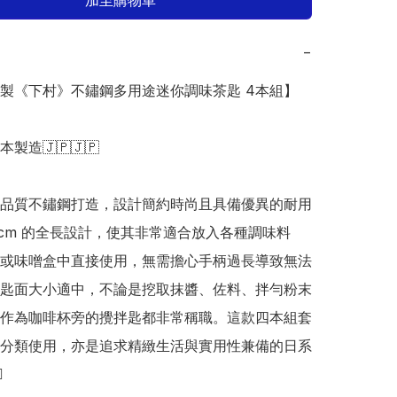
加至購物車
−
日本製《下村》不鏽鋼多用途迷你調味茶匙 4本組】

日本製造🇯🇵🇯🇵

品質不鏽鋼打造，設計簡約時尚且具備優異的耐用
.3cm 的全長設計，使其非常適合放入各種調味料
或味噌盒中直接使用，無需擔心手柄過長導致無法
匙面大小適中，不論是挖取抹醬、佐料、拌勻粉末
作為咖啡杯旁的攪拌匙都非常稱職。這款四本組套
分類使用，亦是追求精緻生活與實用性兼備的日系

