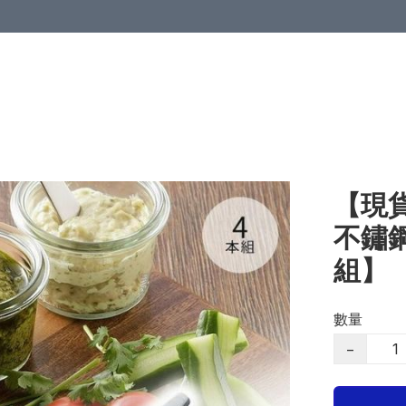
【現貨
不鏽
組】
數量
−