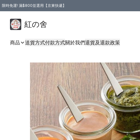
限時免運! 滿$800並選用【京東快遞】
紅の舍
商品
送貨方式
付款方式
關於我們
退貨及退款政策