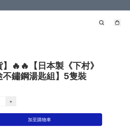
】🔥🔥【日本製《下村》
途不鏽鋼湯匙組】5隻裝
+
加至購物車