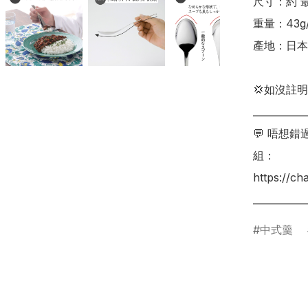
尺寸：約 最大寬
重量：43g/
產地：日本

💢如沒註
___________
💬 唔想
組：

https://c
___________
中式羹