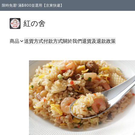
限時免運! 滿$800並選用【京東快遞】
紅の舍
商品
送貨方式
付款方式
關於我們
退貨及退款政策