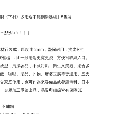
−
日本製《下村》多用途不鏽鋼湯匙組】5隻裝

日本製造🇯🇵🇯🇵

鏽鋼材質製成，厚度達 2mm，堅固耐用，抗腐蝕性
碗設計，比一般湯匙更寬更淺，方便舀取與入口。
成型，清潔容易，不藏污垢，衛生又美觀。適合多
飯、咖哩、湯品、丼物、麻婆豆腐等皆適用。五支
合家庭使用，也可作為來客備品或餐廳備料。日本
，金屬加工重鎮出品，品質與細節皆有保障👍🏻

 不鏽鋼 
