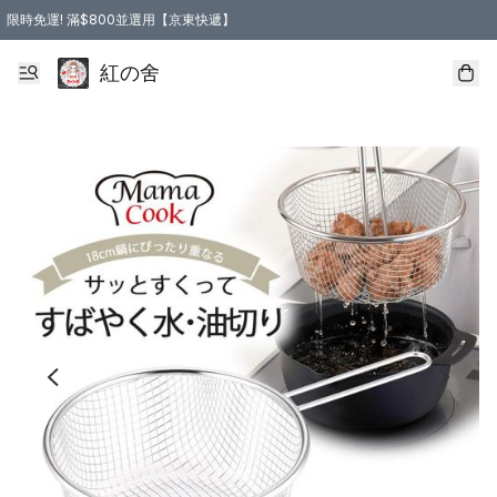
限時免運! 滿$800並選用【京東快遞】
紅の舍