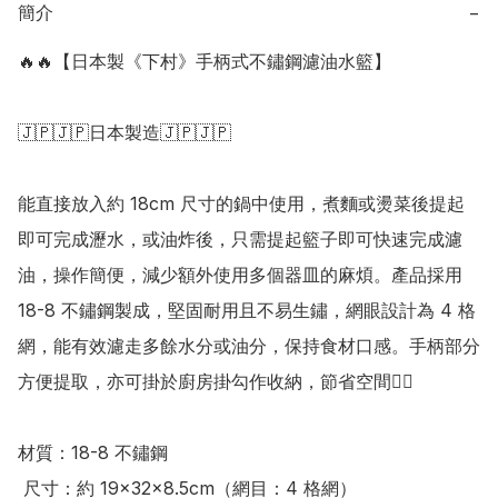
簡介
−
🔥🔥【日本製《下村》手柄式不鏽鋼濾油水籃】

🇯🇵🇯🇵日本製造🇯🇵🇯🇵

能直接放入約 18cm 尺寸的鍋中使用，煮麵或燙菜後提起
即可完成瀝水，或油炸後，只需提起籃子即可快速完成濾
油，操作簡便，減少額外使用多個器皿的麻煩。產品採用 
18-8 不鏽鋼製成，堅固耐用且不易生鏽，網眼設計為 4 格
網，能有效濾走多餘水分或油分，保持食材口感。手柄部分
方便提取，亦可掛於廚房掛勾作收納，節省空間👍🏻 

材質：18-8 不鏽鋼

 尺寸：約 19×32×8.5cm（網目：4 格網）
