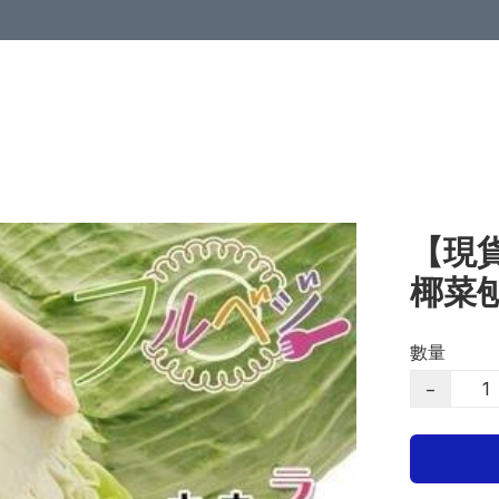
【現貨
椰菜
數量
−