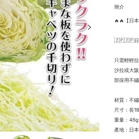
簡介
🔥🔥【
🇯🇵🇯🇵
只需輕輕拉
沙拉或大阪
部採用不鏽鋼
材質：不鏽鋼
尺寸：長18.3
重量：46g

產地：日本
