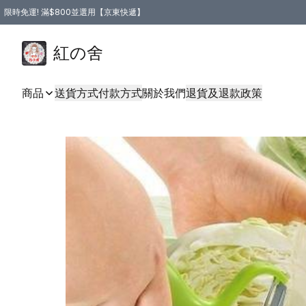
限時免運! 滿$800並選用【京東快遞】
紅の舍
商品
送貨方式
付款方式
關於我們
退貨及退款政策