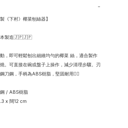
−
日本製《下村》椰菜刨絲器】

日本製造🇯🇵🇯🇵

動，即可輕鬆刨出細緻均勻的椰菜 絲，適合製作
燒。可直接在碗或盤子上操作，減少清理步驟。刃
刀鋼，手柄為ABS樹脂，堅固耐用👍🏻

 / ABS樹脂 

 x 闊12 cm
