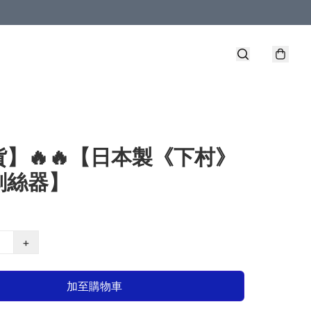
】🔥🔥【日本製《下村》
刨絲器】
+
加至購物車