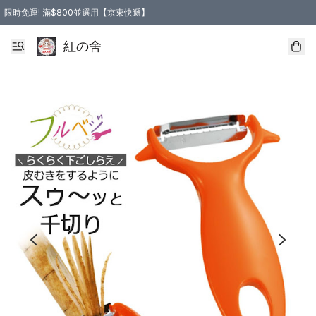
限時免運! 滿$800並選用【京東快遞】
紅の舍