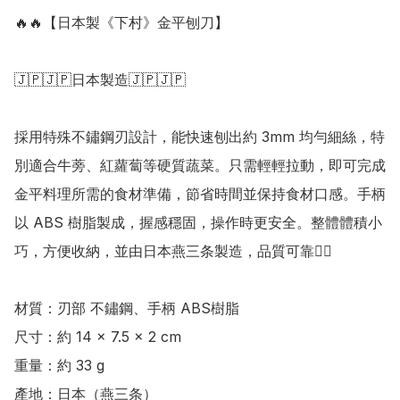
🔥🔥【日本製《下村》金平刨刀】

🇯🇵🇯🇵日本製造🇯🇵🇯🇵

採用特殊不鏽鋼刃設計，能快速刨出約 3mm 均勻細絲，特
別適合牛蒡、紅蘿蔔等硬質蔬菜。只需輕輕拉動，即可完成
金平料理所需的食材準備，節省時間並保持食材口感。手柄
以 ABS 樹脂製成，握感穩固，操作時更安全。整體體積小
巧，方便收納，並由日本燕三条製造，品質可靠👍🏻 

材質：刃部 不鏽鋼、手柄 ABS樹脂

尺寸：約 14 × 7.5 × 2 cm

重量：約 33 g

產地：日本（燕三条）
