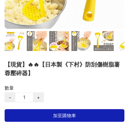
【現貨】🔥🔥【日本製《下村》防刮傷樹脂薯
蓉壓碎器】
數量
−
+
加至購物車