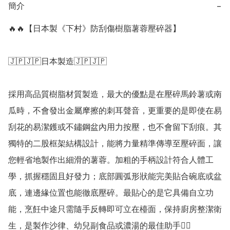
簡介
−
🔥🔥【日本製《下村》防刮傷樹脂薯蓉壓碎器】

🇯🇵🇯🇵日本製造🇯🇵🇯🇵

採用高品質樹脂材質製造，最大的優點是在壓碎馬鈴薯或南
瓜時，不會發出金屬摩擦的刺耳聲音，更重要的是即使在易
刮花的易潔鑊或不鏽鋼盆內用力按壓，也不會留下刮痕。其
獨特的二股框架結構設計，能將力量精準傳導至壓碎面，讓
您輕省地製作出細滑的薯蓉。加粗的手柄設計符合人體工
學，抓握穩固且好發力；底部圓弧形狀能完美貼合碗底或盆
底，連邊緣位置也能徹底壓碎。最貼心的是它具備自立功
能，烹飪中途只需隨手反轉即可立在檯面，保持廚房整潔衛
生，是製作沙律、幼兒副食品或濃湯的最佳助手👍🏻
