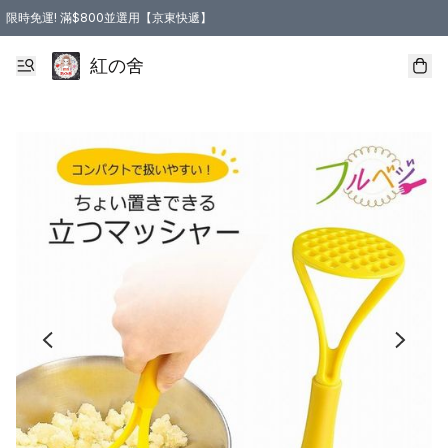
限時免運! 滿$800並選用【京東快遞】
紅の舍