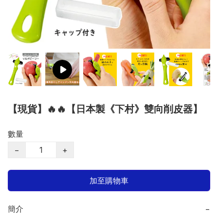
【現貨】🔥🔥【日本製《下村》雙向削皮器】
數量
−
+
加至購物車
簡介
−