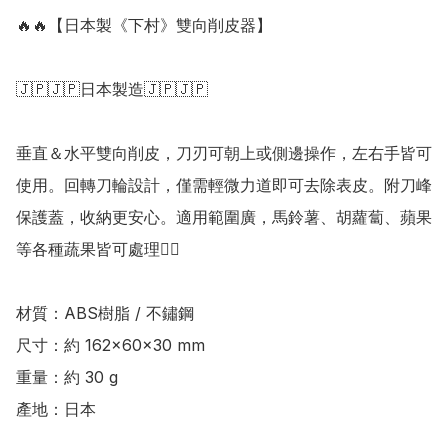
🔥🔥【日本製《下村》雙向削皮器】

🇯🇵🇯🇵日本製造🇯🇵🇯🇵

垂直＆水平雙向削皮，刀刃可朝上或側邊操作，左右手皆可
使用。回轉刀輪設計，僅需輕微力道即可去除表皮。附刀峰
保護蓋，收納更安心。適用範圍廣，馬鈴薯、胡蘿蔔、蘋果
等各種蔬果皆可處理👍🏻

材質：ABS樹脂 / 不鏽鋼

尺寸：約 162×60×30 mm

重量：約 30 g

產地：日本
