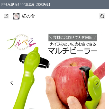
限時免運! 滿$800並選用【京東快遞】
紅の舍