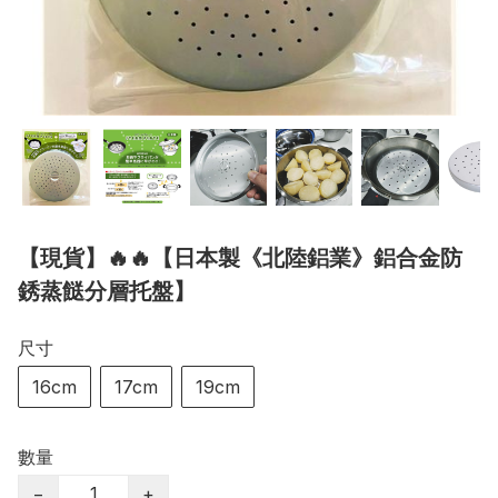
【現貨】🔥🔥【日本製《北陸鋁業》鋁合金防
銹蒸餸分層托盤】
尺寸
16cm
17cm
19cm
數量
−
+