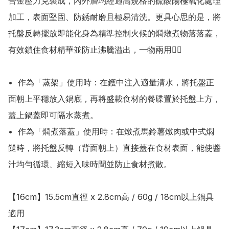
合金壓力克製成，內外層均經過高規格的硫酸陽極氧化處理
加工，表面堅固、防銹耐磨且極易清洗。更具心思的是，將
托盤反轉擺放即能化身為精準控制火候的燜燉煮物落落蓋，
有效鎖住食材精華並防止沸騰溢出，一物兩用👍🏻

•  作為「蒸架」使用時：在鑊中注入適量清水，將托盤正
面朝上平穩放入鍋底，再將盛載食材的餐碟置於托盤上方，
蓋上鍋蓋即可隔水蒸煮。

•  作為「燜煮落蓋」使用時：在燉煮馬鈴薯燉肉或中式燜
餸時，將托盤反轉（背面朝上）直接蓋在食材表面，能使醬
汁均勻循環、縮短入味時間並防止食材煮散。

【16cm】15.5cm直徑 x 2.8cm高 / 60g / 18cm以上鍋具
適用
