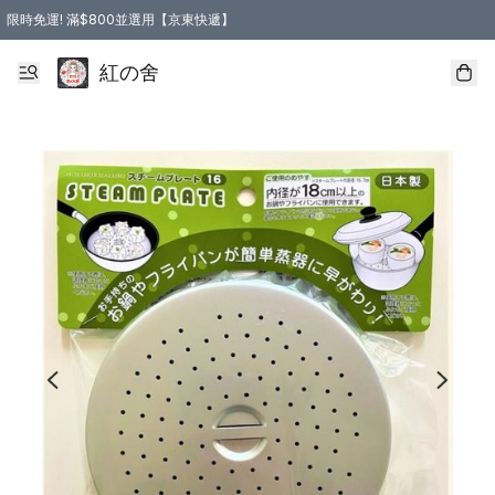
限時免運! 滿$800並選用【京東快遞】
紅の舍