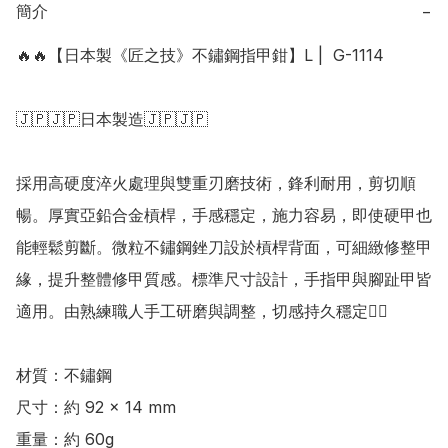
簡介
−
🔥🔥【日本製《匠之技》不鏽鋼指甲鉗】L |  G-1114

🇯🇵🇯🇵日本製造🇯🇵🇯🇵

採用高硬度淬火處理與雙重刃磨技術，鋒利耐用，剪切順
暢。厚實亞鉛合金槓桿，手感穩定，施力容易，即使硬甲也
能輕鬆剪斷。微粒不鏽鋼銼刀設於槓桿背面，可細緻修整甲
緣，提升整體修甲質感。標準尺寸設計，手指甲與腳趾甲皆
適用。由熟練職人手工研磨與調整，切感持久穩定👍🏻

材質：不鏽鋼

尺寸：約 92 × 14 mm 

重量：約 60g 
