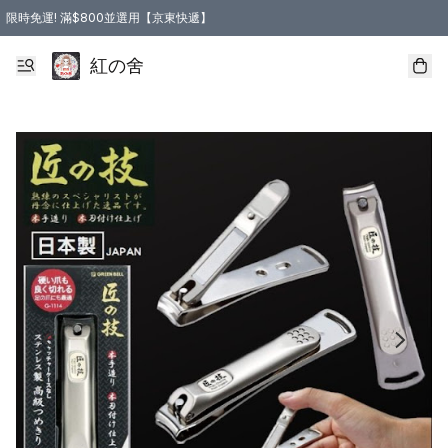
限時免運! 滿$800並選用【京東快遞】
紅の舍