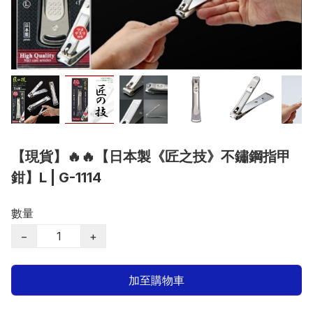
【現貨】🔥🔥【日本製《匠之技》不鏽鋼指甲
鉗】L | G-1114
數量
−
+
加至購物車