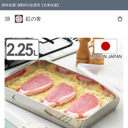
限時免運! 滿$800並選用【京東快遞】
紅の舍