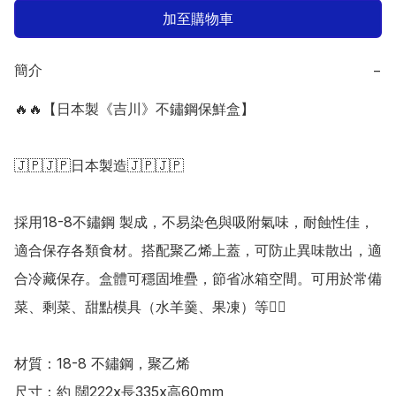
加至購物車
簡介
−
🔥🔥【日本製《吉川》不鏽鋼保鮮盒】

🇯🇵🇯🇵日本製造🇯🇵🇯🇵

採用18-8不鏽鋼 製成，不易染色與吸附氣味，耐蝕性佳，
適合保存各類食材。搭配聚乙烯上蓋，可防止異味散出，適
合冷藏保存。盒體可穩固堆疊，節省冰箱空間。可用於常備
菜、剩菜、甜點模具（水羊羹、果凍）等👍🏻

材質：18-8 不鏽鋼，聚乙烯 

尺寸：約 闊222x長335x高60mm
