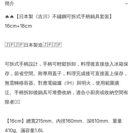
簡介
−
🔥🔥【日本製《吉川》不鏽鋼可拆式手柄鍋具套裝】
16cm+18cm

🇯🇵🇯🇵日本製造🇯🇵🇯🇵

可拆式手柄設計，手柄可輕鬆拆卸，料理後直接放入冰箱保
存，節省空間。附專用蓋子，料理完成後可直接蓋上保存，
無需轉移容器。對應電磁爐（IH）與明火，使用範圍廣
泛。手柄拆卸後鍋具可堆疊收納，適合小廚房或收納空間有
限者👍🏻

【16cm】總寬215mm、內徑160mm、深810mm、重量
410g、滿容量1.6L
