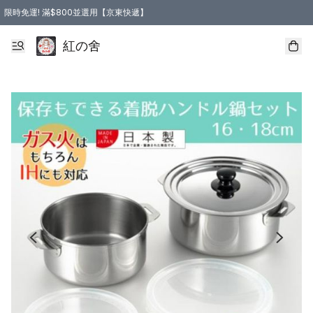
限時免運! 滿$800並選用【京東快遞】
紅の舍