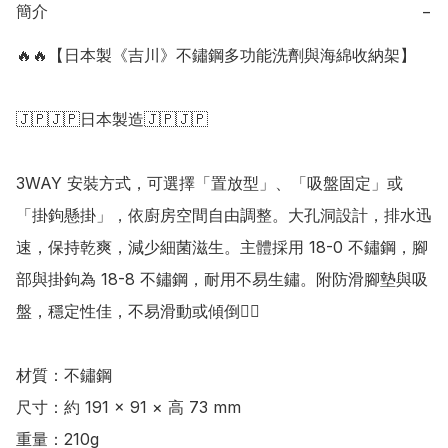
簡介
−
🔥🔥【日本製《吉川》不鏽鋼多功能洗劑與海綿收納架】

🇯🇵🇯🇵日本製造🇯🇵🇯🇵

3WAY 安裝方式，可選擇「置放型」、「吸盤固定」或
「掛鉤懸掛」，依廚房空間自由調整。大孔洞設計，排水迅
速，保持乾爽，減少細菌滋生。主體採用 18-0 不鏽鋼，腳
部與掛鉤為 18-8 不鏽鋼，耐用不易生鏽。附防滑腳墊與吸
盤，穩定性佳，不易滑動或傾倒👍🏻

材質：不鏽鋼  

尺寸：約 191 × 91 × 高 73 mm 

重量：210g
