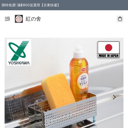
限時免運! 滿$800並選用【京東快遞】
紅の舍