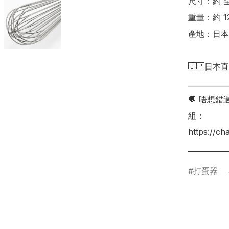
尺寸：約 全長
重量：約 12
產地：日本
🇯🇵日本直
___________
💬 唔想
組：

https://c
打蛋器