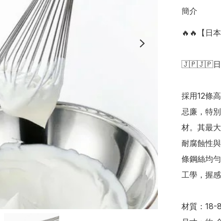
簡介
🔥🔥【
🇯🇵🇯🇵
採用12條
忌廉，特別
材。其最大
耐腐蝕性與
條鋼絲均勻
工學，握感
材質：18-