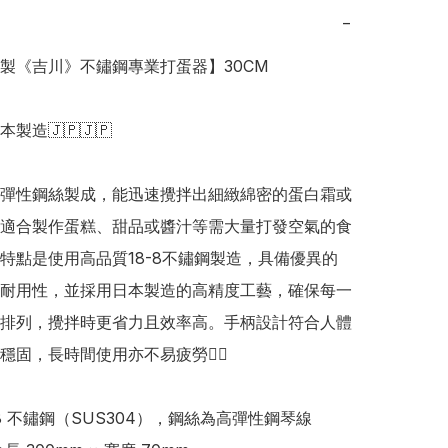
−
日本製《吉川》不鏽鋼專業打蛋器】30CM

日本製造🇯🇵🇯🇵

高彈性鋼絲製成，能迅速攪拌出細緻綿密的蛋白霜或
適合製作蛋糕、甜品或醬汁等需大量打發空氣的食
特點是使用高品質18-8不鏽鋼製造，具備優異的
耐用性，並採用日本製造的高精度工藝，確保每一
排列，攪拌時更省力且效率高。手柄設計符合人體
穩固，長時間使用亦不易疲勞👍🏻

8 不鏽鋼（SUS304），鋼絲為高彈性鋼琴線 
