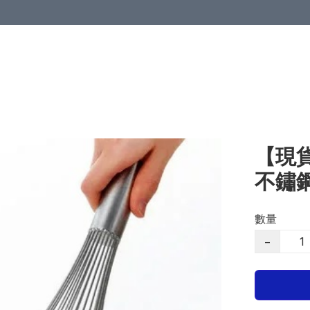
【現貨
不鏽
數量
−