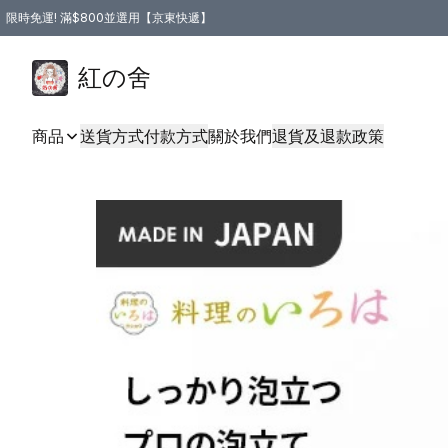
限時免運! 滿$800並選用【京東快遞】
紅の舍
商品
送貨方式
付款方式
關於我們
退貨及退款政策