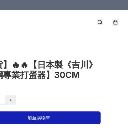
】🔥🔥【日本製《吉川》
鋼專業打蛋器】30CM
+
加至購物車