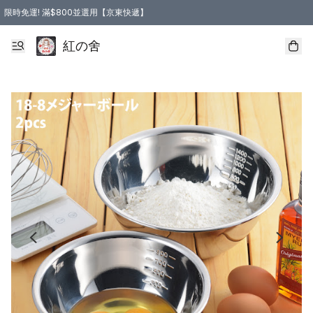
限時免運! 滿$800並選用【京東快遞】
紅の舍