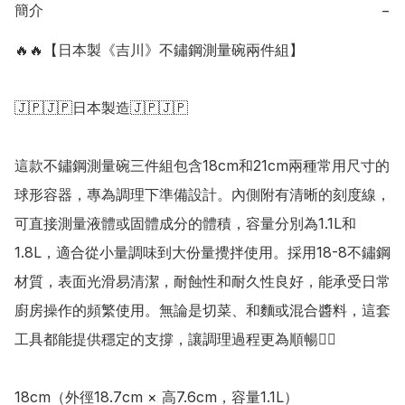
簡介
−
🔥🔥【日本製《吉川》不鏽鋼測量碗兩件組】

🇯🇵🇯🇵日本製造🇯🇵🇯🇵

這款不鏽鋼測量碗三件組包含18cm和21cm兩種常用尺寸的
球形容器，專為調理下準備設計。內側附有清晰的刻度線，
可直接測量液體或固體成分的體積，容量分別為1.1L和
1.8L，適合從小量調味到大份量攪拌使用。採用18-8不鏽鋼
材質，表面光滑易清潔，耐蝕性和耐久性良好，能承受日常
廚房操作的頻繁使用。無論是切菜、和麵或混合醬料，這套
工具都能提供穩定的支撐，讓調理過程更為順暢👍🏻

18cm（外徑18.7cm × 高7.6cm，容量1.1L）
