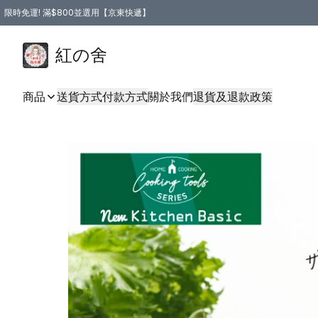
限時免運! 滿$800並選用【京東快遞】
紅の舍
商品
送貨方式
付款方式
關於我們
退貨及退款政策