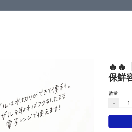
🔥
保鮮
數量
−