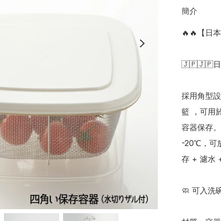
簡介
🔥🔥【
🇯🇵🇯🇵
採用角型設
籃 ，可用
容器保存。
-20℃，
存 + 濾水
🧼 可入洗碗