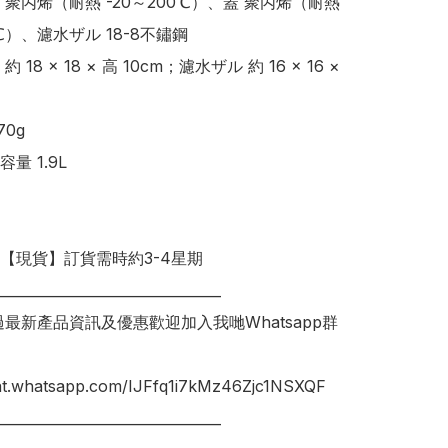
聚丙烯（耐熱 -20～200℃）、蓋 聚丙烯（耐熱 
0℃）、濾水ザル 18-8不鏽鋼

18 × 18 × 高 10cm；濾水ザル 約 16 × 16 × 
0g

 1.9L

明【現貨】訂貨需時約3-4星期

________________________________

錯過最新產品資訊及優惠歡迎加入我哋Whatsapp群
hat.whatsapp.com/IJFfq1i7kMz46Zjc1NSXQF

________________________________
