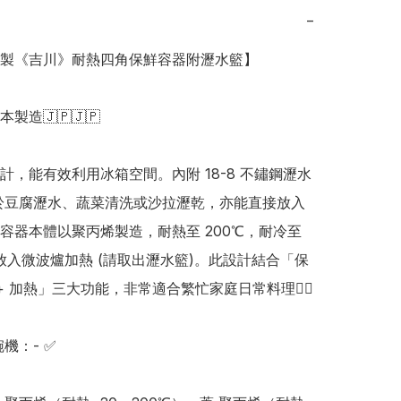
−
日本製《吉川》耐熱四角保鮮容器附瀝水籃】

日本製造🇯🇵🇯🇵

計，能有效利用冰箱空間。內附 18-8 不鏽鋼瀝水
於豆腐瀝水、蔬菜清洗或沙拉瀝乾，亦能直接放入
容器本體以聚丙烯製造，耐熱至 200℃，耐冷至 
可放入微波爐加熱 (請取出瀝水籃)。此設計結合「保
 + 加熱」三大功能，非常適合繁忙家庭日常料理👍🏻 

機：- ✅
