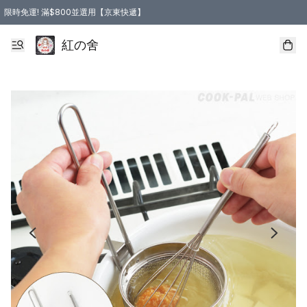
限時免運! 滿$800並選用【京東快遞】
紅の舍