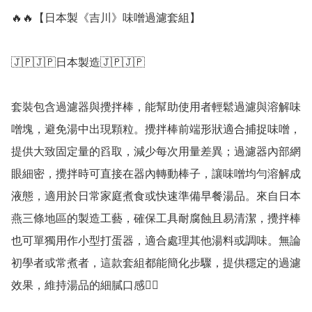
🔥🔥【日本製《吉川》味噌過濾套組】

🇯🇵🇯🇵日本製造🇯🇵🇯🇵

套裝包含過濾器與攪拌棒，能幫助使用者輕鬆過濾與溶解味
噌塊，避免湯中出現顆粒。攪拌棒前端形狀適合捕捉味噌，
提供大致固定量的舀取，減少每次用量差異；過濾器內部網
眼細密，攪拌時可直接在器內轉動棒子，讓味噌均勻溶解成
液態，適用於日常家庭煮食或快速準備早餐湯品。來自日本
燕三條地區的製造工藝，確保工具耐腐蝕且易清潔，攪拌棒
也可單獨用作小型打蛋器，適合處理其他湯料或調味。無論
初學者或常煮者，這款套組都能簡化步驟，提供穩定的過濾
效果，維持湯品的細膩口感👍🏻
