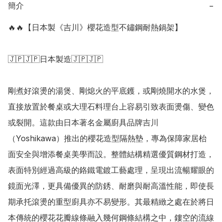
簡介
−
🔥🔥【日本製《吉川》櫻花造型不鏽鋼耐熱鍋架】

🇯🇵🇯🇵日本製造🇯🇵🇯🇵

剛煮好滾燙的湯煲、剛熄火的平底鑊，或剛燒開水的水煲，
直接放置於餐桌或大理石料理台上容易引致表面燙傷、變色
或裂開。這款由日本著名金屬廚具品牌吉川
（Yoshikawa）推出的櫻花造型隔熱墊，專為保障家居枱
面安全與增添餐桌美學而設。整體結構精選優質鋼材打造，
表面特別經過高級的鉻鐵電鍍工藝處理，呈現出流暢耀眼的
鏡面光澤，更具備優異的防銹、耐磨與耐高溫性能，即使長
期承托滾燙的重型廚具亦不易變形。其最精緻之處在於將日
本傳統的櫻花花瓣線條融入幾何鋼條結構之中，鏤空的流線