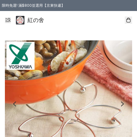
限時免運! 滿$800並選用【京東快遞】
紅の舍