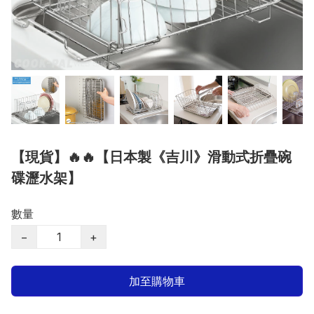
【現貨】🔥🔥【日本製《吉川》滑動式折疊碗
碟瀝水架】
數量
−
+
加至購物車