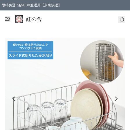
限時免運! 滿$800並選用【京東快遞】
紅の舍