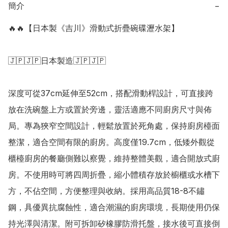
簡介
−
🔥🔥【日本製《吉川》滑動式折疊碗碟瀝水架】

🇯🇵🇯🇵日本製造🇯🇵🇯🇵

深度可從37cm延伸至52cm，搭配滑動桿設計，可直接跨
放在洗碗盤上方或置於旁邊，靈活適應不同廚房尺寸與佈
局。專為狹窄空間設計，輕鬆放置於死角處，保持廚房檯面
整潔，適合空間有限的廚房。高度僅19.7cm，低矮外觀從
櫃檯廚房的餐廳側難以察覺，維持整體美觀，適合開放式廚
房。不使用時可將四周折疊，縮小體積存放於櫥櫃或水槽下
方，不佔空間，方便整理與收納。採用高品質18-8不鏽
鋼，具優異抗腐蝕性，適合潮濕的廚房環境，長期使用仍保
持光澤與清潔。附可拆卸矽橡膠防滑托盤，接水後可直接倒