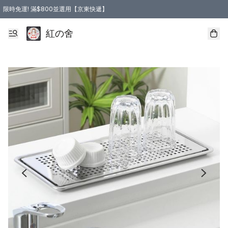
限時免運! 滿$800並選用【京東快遞】
紅の舍