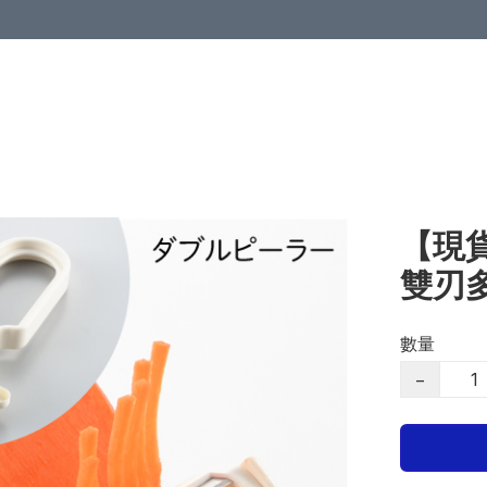
【現貨
雙刃
數量
−