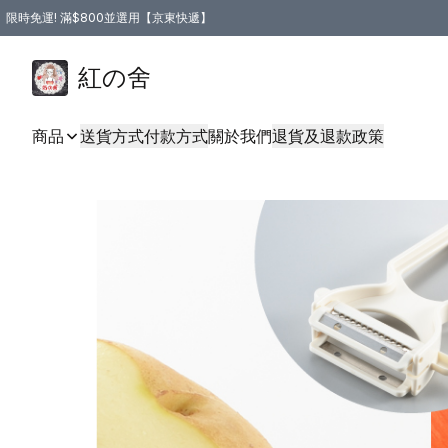
限時免運! 滿$800並選用【京東快遞】
紅の舍
商品
送貨方式
付款方式
關於我們
退貨及退款政策