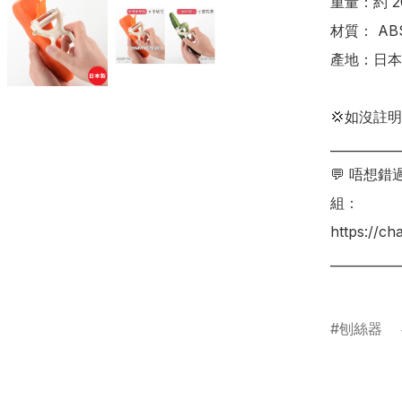
重量：約 20
材質： ABS
產地：日本
💢如沒註
___________
💬 唔想
組：

https://c
___________
刨絲器