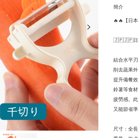
簡介
🔥🔥【
🇯🇵🇯🇵
結合水平刃
削去蔬果外
提升備餐效
鈴薯等食材
疲勞感。此
又能節省準備時
尺寸：全長約 