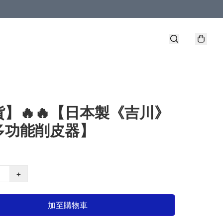
】🔥🔥【日本製《吉川》
多功能削皮器】
+
加至購物車