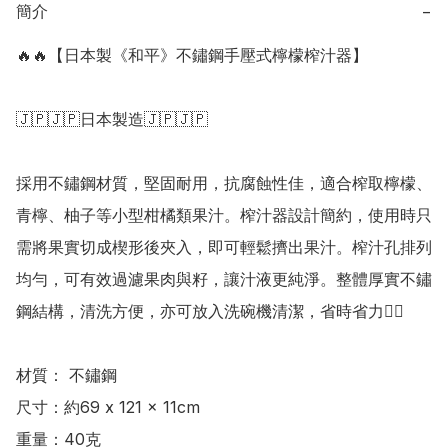
簡介
−
🔥🔥【日本製《和平》不鏽鋼手壓式檸檬榨汁器】

🇯🇵🇯🇵日本製造🇯🇵🇯🇵

採用不鏽鋼材質，堅固耐用，抗腐蝕性佳，適合榨取檸檬、
青檸、柚子等小型柑橘類果汁。榨汁器設計簡約，使用時只
需將果實切成楔形後夾入，即可輕鬆擠出果汁。榨汁孔排列
均勻，可有效過濾果肉與籽，讓汁液更純淨。整體厚實不鏽
鋼結構，清洗方便，亦可放入洗碗機清潔，省時省力👍🏻

材質： 不鏽鋼

尺寸：約69 x 121 x 11cm

重量：40克
