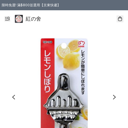
限時免運! 滿$800並選用【京東快遞】
紅の舍