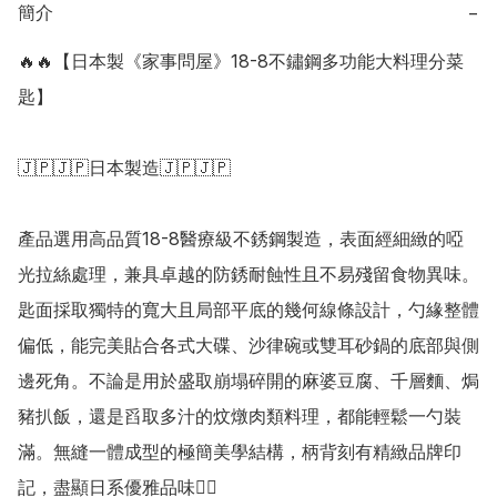
簡介
−
🔥🔥【日本製《家事問屋》18-8不鏽鋼多功能大料理分菜
匙】

🇯🇵🇯🇵日本製造🇯🇵🇯🇵

產品選用高品質18-8醫療級不銹鋼製造，表面經細緻的啞
光拉絲處理，兼具卓越的防銹耐蝕性且不易殘留食物異味。
匙面採取獨特的寬大且局部平底的幾何線條設計，勺緣整體
偏低，能完美貼合各式大碟、沙律碗或雙耳砂鍋的底部與側
邊死角。不論是用於盛取崩塌碎開的麻婆豆腐、千層麵、焗
豬扒飯，還是舀取多汁的炆燉肉類料理，都能輕鬆一勺裝
滿。無縫一體成型的極簡美學結構，柄背刻有精緻品牌印
記，盡顯日系優雅品味👍🏻
