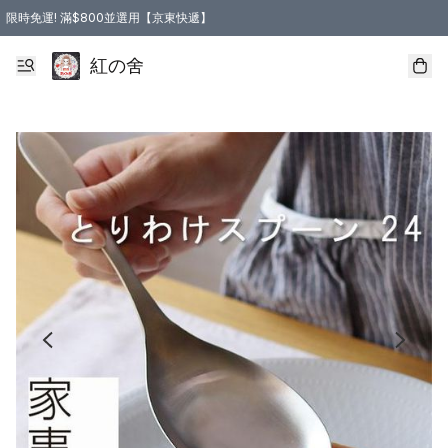
限時免運! 滿$800並選用【京東快遞】
紅の舍