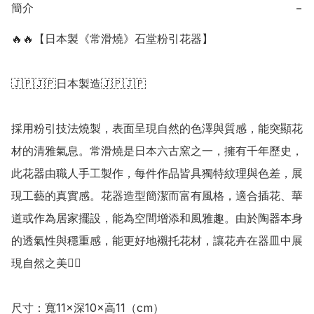
簡介
−
🔥🔥【日本製《常滑燒》石堂粉引花器】

🇯🇵🇯🇵日本製造🇯🇵🇯🇵

採用粉引技法燒製，表面呈現自然的色澤與質感，能突顯花
材的清雅氣息。常滑燒是日本六古窯之一，擁有千年歷史，
此花器由職人手工製作，每件作品皆具獨特紋理與色差，展
現工藝的真實感。花器造型簡潔而富有風格，適合插花、華
道或作為居家擺設，能為空間增添和風雅趣。由於陶器本身
的透氣性與穩重感，能更好地襯托花材，讓花卉在器皿中展
現自然之美👍🏻

尺寸：寬11×深10×高11（cm）
