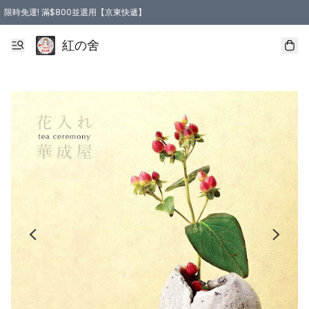
限時免運! 滿$800並選用【京東快遞】
紅の舍