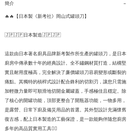
簡介
−
🔥🔥【日本製《新考社》岡山式罐頭刀】

🇯🇵🇯🇵日本製造🇯🇵🇯🇵

這款由日本著名廚具品牌新考製作所生產的罐頭刀，是日本
廚房中傳承數十年的經典設計。全不鏽鋼材質打造，結構堅
實且耐用度極高，完全解決了廉價罐頭刀容易變形或斷裂的
痛點。其獨特的槓桿式設計配合鋒利的切割刃，讓您只需施
加輕微力量即可順滑地切開金屬罐蓋，手感極佳且穩定。除
了核心的開罐功能，頂部更整合了開瓶器功能，一物多用，
是露營、日常下廚及備災用品的首選。其外型設計充滿懷舊
復古感，配上日本製造的工藝保證，是一款能夠伴隨您廚房
多年的高品質實用工具👍🏻
