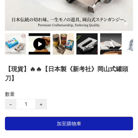
【現貨】🔥🔥【日本製《新考社》岡山式罐頭
刀】
數量
−
+
加至購物車