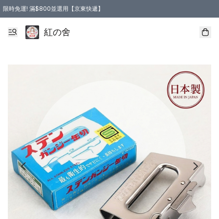
限時免運! 滿$800並選用【京東快遞】
紅の舍