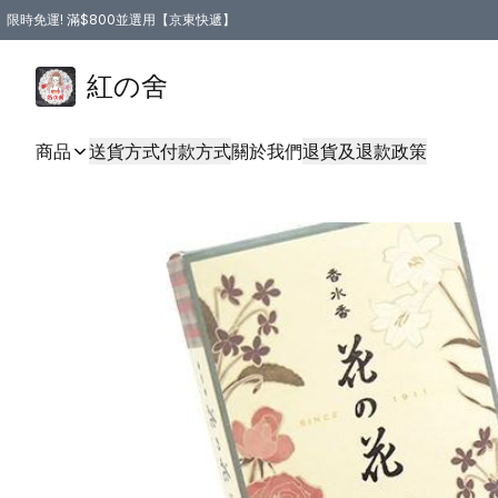
限時免運! 滿$800並選用【京東快遞】
紅の舍
商品
送貨方式
付款方式
關於我們
退貨及退款政策