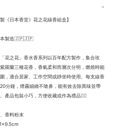
−
日本製《日本香堂》花之花線香組盒】

日本製造🇯🇵🇯🇵

「花之花」香水香系列以百年配方製作，集合玫
紫羅蘭三種花香，香氣柔和而層次分明，燃燒時能
圍，適合居家、工作空間或靜坐時使用。每支線香
20分鐘，煙霧細緻不嗆鼻，能有效去除異味並帶
。產品包裝小巧，方便收藏或作為禮品👍🏻

、香料粉末

x9.5cm
