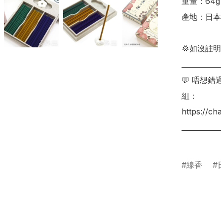
重量：64g

產地：日本

💢如沒註
___________
💬 唔想
組：

https://c
___________
線香