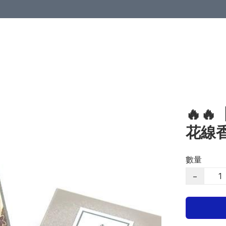
🔥
花線
數量
−