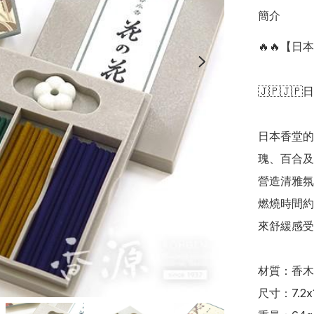
簡介
🔥🔥【
🇯🇵🇯🇵
日本香堂的
瑰、百合及
營造清雅氛
燃燒時間約
來舒緩感受
材質：香木
尺寸：7.2x1