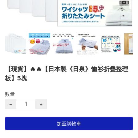
【現貨】🔥🔥【日本製《日泉》恤衫折疊整理
板】5塊
數量
−
+
加至購物車