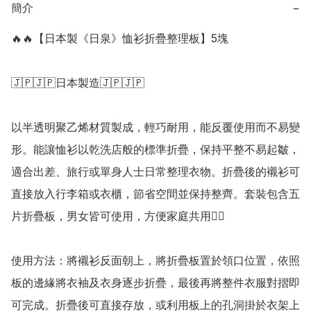
簡介
−
🔥🔥【日本製《日泉》恤衫折疊整理板】5塊

🇯🇵🇯🇵日本製造🇯🇵🇯🇵

以半透明聚乙烯材質製成，輕巧耐用，能反覆使用而不易變
形。能讓恤衫以乾洗店般的標準折疊，保持平整不易起皺，
適合出差、旅行或單身人士日常整理衣物。折疊後的襯衫可
直接放入行李箱或衣櫃，節省空間並保持整齊。套裝包含五
片折疊板，男女皆可使用，方便家庭共用👍🏻

使用方法：將襯衫反面朝上，將折疊板置於領口位置，依照
板的邊緣將衣袖及衣身逐步折疊，最後再將整件衣服對摺即
可完成。折疊後可直接存放，或利用板上的孔洞掛於衣架上