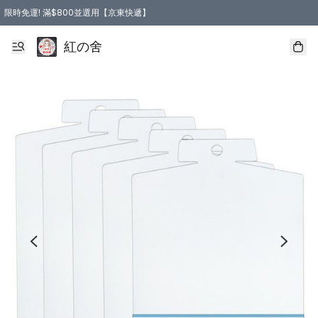
限時免運! 滿$800並選用【京東快遞】
紅の舍