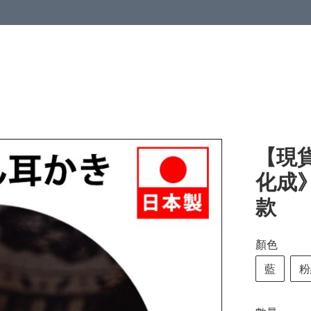
【現貨
化成
款
顏色
藍
粉