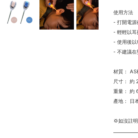
使用方法

- 打開電
- 輕輕以
- 使用後
- 不建議
材質： AS
尺寸： 約 25
重量： 約 6
產地： 日本
💢如沒註
___________