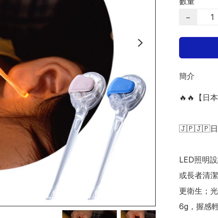
數量
−
簡介
🔥🔥【
🇯🇵🇯🇵
LED照明
或長者清潔
更衛生；光
6g，握感輕