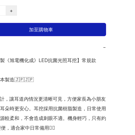
+
加至購物車
−
日本製《旭電機化成》LED抗菌光照耳挖】常規款

日本製造🇯🇵🇯🇵

設計，讓耳道內情況更清晰可見，方便家長為小朋友
耳朵時更安心。耳挖採用抗菌樹脂製造，日常使用
源較柔和，不會造成刺眼不適。機身輕巧，只有約
便，適合家中日常備用👍🏻 
