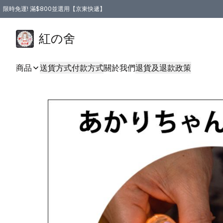
限時免運! 滿$800並選用【京東快遞】
紅の舍
商品
送貨方式
付款方式
關於我們
退貨及退款政策