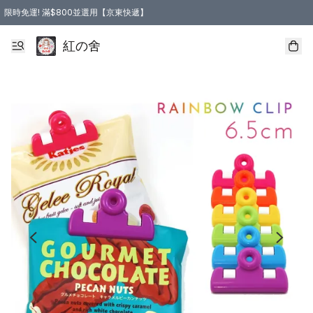
限時免運! 滿$800並選用【京東快遞】
紅の舍