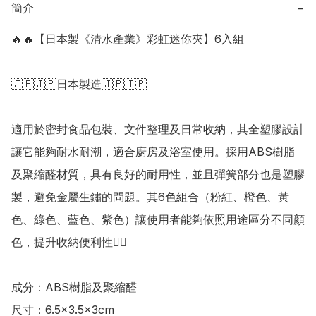
簡介
−
🔥🔥【日本製《清水產業》彩虹迷你夾】6入組

🇯🇵🇯🇵日本製造🇯🇵🇯🇵

適用於密封食品包裝、文件整理及日常收納，其全塑膠設計
讓它能夠耐水耐潮，適合廚房及浴室使用。採用ABS樹脂
及聚縮醛材質，具有良好的耐用性，並且彈簧部分也是塑膠
製，避免金屬生鏽的問題。其6色組合（粉紅、橙色、黃
色、綠色、藍色、紫色）讓使用者能夠依照用途區分不同顏
色，提升收納便利性👍🏻

成分：ABS樹脂及聚縮醛

尺寸：6.5×3.5×3cm
