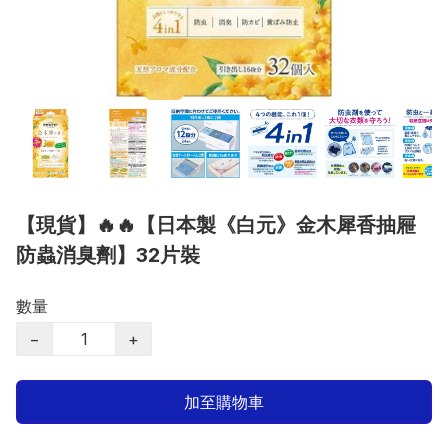
【現貨】🔥🔥【日本製《白元》金木犀香抽屜
防蟲消臭劑】32片裝
數量
−
+
加至購物車