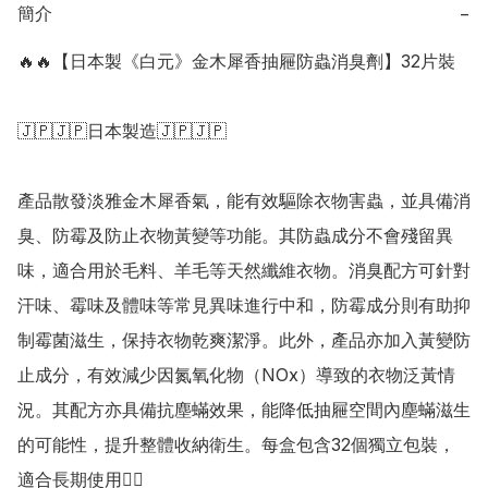
簡介
−
🔥🔥【日本製《白元》金木犀香抽屜防蟲消臭劑】32片裝

🇯🇵🇯🇵日本製造🇯🇵🇯🇵

產品散發淡雅金木犀香氣，能有效驅除衣物害蟲，並具備消
臭、防霉及防止衣物黃變等功能。其防蟲成分不會殘留異
味，適合用於毛料、羊毛等天然纖維衣物。消臭配方可針對
汗味、霉味及體味等常見異味進行中和，防霉成分則有助抑
制霉菌滋生，保持衣物乾爽潔淨。此外，產品亦加入黃變防
止成分，有效減少因氮氧化物（NOx）導致的衣物泛黃情
況。其配方亦具備抗塵蟎效果，能降低抽屜空間內塵蟎滋生
的可能性，提升整體收納衛生。每盒包含32個獨立包裝，
適合長期使用👍🏻
