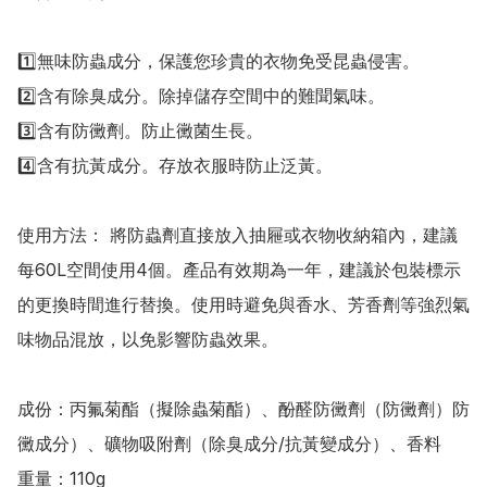
1️⃣無味防蟲成分，保護您珍貴的衣物免受昆蟲侵害。

2️⃣含有除臭成分。除掉儲存空間中的難聞氣味。

3️⃣含有防黴劑。防止黴菌生長。

4️⃣含有抗黃成分。存放衣服時防止泛黃。 

使用方法： 將防蟲劑直接放入抽屜或衣物收納箱內，建議
每60L空間使用4個。產品有效期為一年，建議於包裝標示
的更換時間進行替換。使用時避免與香水、芳香劑等強烈氣
味物品混放，以免影響防蟲效果。

成份：丙氟菊酯（擬除蟲菊酯）、酚醛防黴劑（防黴劑）防
黴成分）、礦物吸附劑（除臭成分/抗黃變成分）、香料

重量：110g
