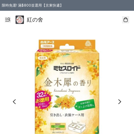
限時免運! 滿$800並選用【京東快遞】
紅の舍