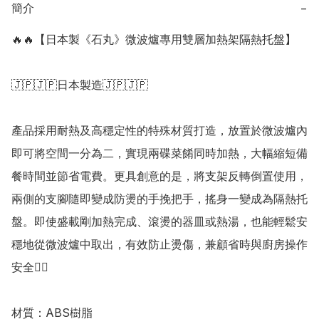
簡介
−
🔥🔥【日本製《石丸》微波爐專用雙層加熱架隔熱托盤】

🇯🇵🇯🇵日本製造🇯🇵🇯🇵

產品採用耐熱及高穩定性的特殊材質打造，放置於微波爐內
即可將空間一分為二，實現兩碟菜餚同時加熱，大幅縮短備
餐時間並節省電費。更具創意的是，將支架反轉倒置使用，
兩側的支腳隨即變成防燙的手挽把手，搖身一變成為隔熱托
盤。即使盛載剛加熱完成、滾燙的器皿或熱湯，也能輕鬆安
穩地從微波爐中取出，有效防止燙傷，兼顧省時與廚房操作
安全👍🏻

材質：ABS樹脂
