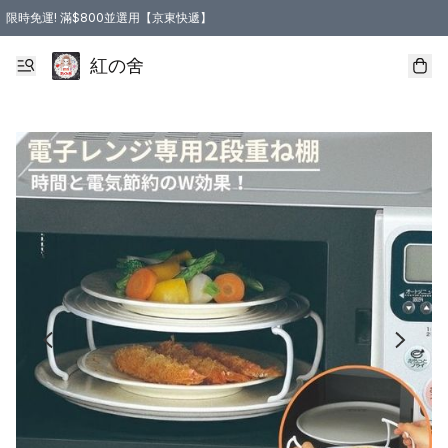
限時免運! 滿$800並選用【京東快遞】
紅の舍