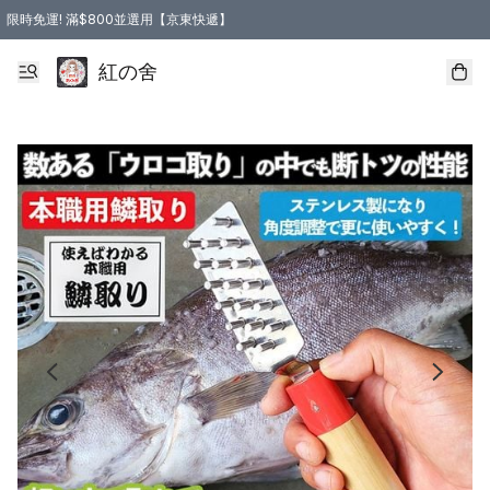
限時免運! 滿$800並選用【京東快遞】
紅の舍