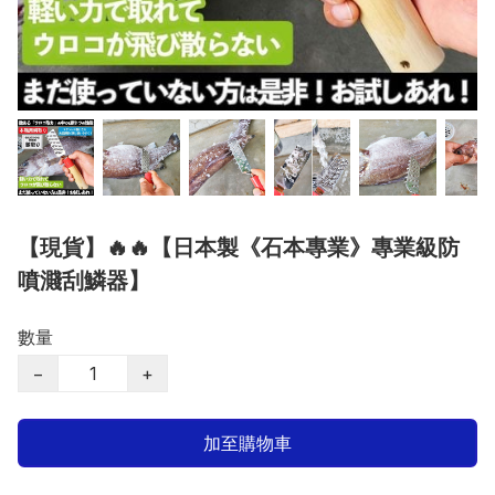
【現貨】🔥🔥【日本製《石本專業》專業級防
噴濺刮鱗器】
數量
−
+
加至購物車