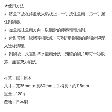
📌使用方法

•	將魚平放在鋅盆或大砧板上，一手按住魚頭，另一手握
住刮鱗器。

•	從魚尾往魚頭方向，以順滑的節奏輕輕推刮。

•	針對背鰭、腹鰭等細微處，可利用刮鱗器的前端針腳深
入邊緣清理。

•	刮鱗後，只需對準水龍頭沖洗，殘留的鱗片即可一秒脫
落，無需費力刷洗。

材質：鐵 | 原木

尺寸：寬35mm x 長80mm，手柄長：約115mm

重量：120g

產地：日本製
