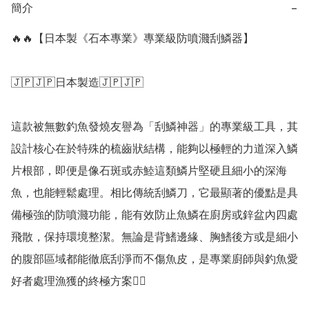
簡介
−
🔥🔥【日本製《石本專業》專業級防噴濺刮鱗器】

🇯🇵🇯🇵日本製造🇯🇵🇯🇵

這款被無數釣魚發燒友譽為「刮鱗神器」的專業級工具，其
設計核心在於特殊的梳齒狀結構，能夠以極輕的力道深入鱗
片根部，即便是像石斑或赤鯥這類鱗片堅硬且細小的深海
魚，也能輕鬆處理。相比傳統刮鱗刀，它最顯著的優點是具
備極強的防噴濺功能，能有效防止魚鱗在廚房或鋅盆內四處
飛散，保持環境整潔。無論是背鰭邊緣、胸鰭後方或是細小
的腹部區域都能徹底刮淨而不傷魚皮，是專業廚師與釣魚愛
好者處理漁獲的終極方案👍🏻
