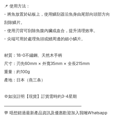
📌 使用方法：

- 將魚放置於砧板上，使用鱗刮器沿魚身由尾部向頭部方向
刮除鱗片。

- 使用刃背可刮除魚腹內臟或血合，提升清理效率。

- 尖端可用於處理魚頭或鰭周邊的細小鱗片。

材質：18-0不鏽鋼、天然木手柄

尺寸：刃先60mm × 外寬35mm × 全長215mm

重量：約100g

產地：日本（燕三条）

💢如沒註明【現貨】訂貨需時約3-4星期

___________________________________________

💬 唔想錯過最新產品資訊及優惠歡迎加入我哋Whatsapp