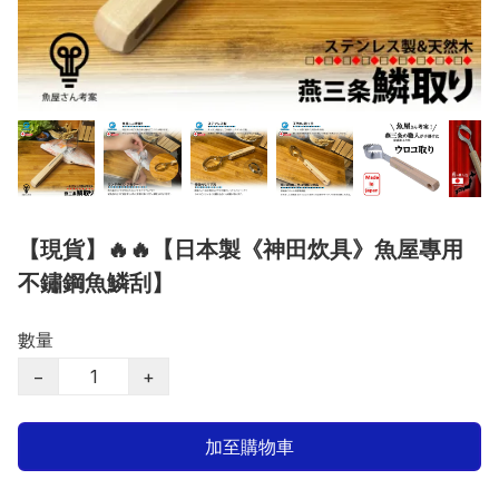
【現貨】🔥🔥【日本製《神田炊具》魚屋專用
不鏽鋼魚鱗刮】
數量
−
+
加至購物車