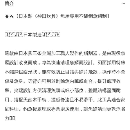
簡介
−
🔥🔥【日本製《神田炊具》魚屋專用不鏽鋼魚鱗刮】

🇯🇵🇯🇵日本製造🇯🇵🇯🇵

這款由日本燕三条金屬加工職人製作的鱗刮器，是由現役魚
屋設計改良而成，專為快速清理魚鱗而設計。刃面採用特殊
不鏽鋼鋸齒形狀，能有效防止目詰與鱗片飛散，操作時不會
傷及魚身。刃背亦可用於刮除魚內臟或血合，提升處理效
率。尖端設計方便清理魚頭或細小部位，整體結構堅固耐
用，搭配天然木手柄，握感舒適且不易滑手。此工具適合家
庭料理、釣魚後處理或專業廚房使用，讓魚鱗清理更乾淨省
力👍🏻
