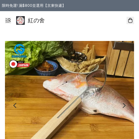
限時免運! 滿$800並選用【京東快遞】
紅の舍