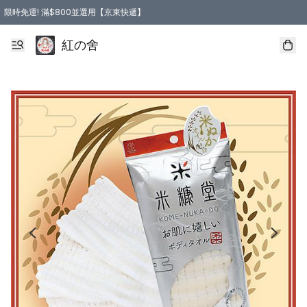
限時免運! 滿$800並選用【京東快遞】
紅の舍