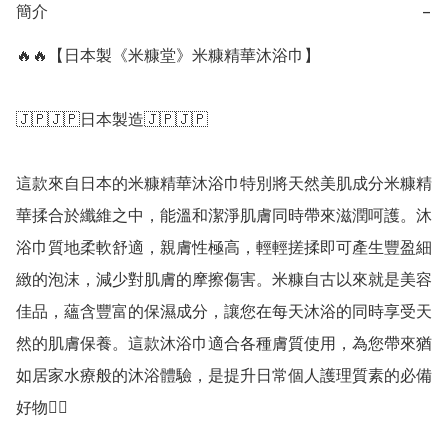
簡介
−
🔥🔥【日本製《米糠堂》米糠精華沐浴巾】

🇯🇵🇯🇵日本製造🇯🇵🇯🇵

這款來自日本的米糠精華沐浴巾特別將天然美肌成分米糠精
華揉合於纖維之中，能溫和潔淨肌膚同時帶來滋潤呵護。沐
浴巾質地柔軟舒適，親膚性極高，輕輕搓揉即可產生豐盈細
緻的泡沫，減少對肌膚的摩擦傷害。米糠自古以來就是美容
佳品，蘊含豐富的保濕成分，讓您在每天沐浴的同時享受天
然的肌膚保養。這款沐浴巾適合各種膚質使用，為您帶來猶
如居家水療般的沐浴體驗，是提升日常個人護理質素的必備
好物👍🏻 
