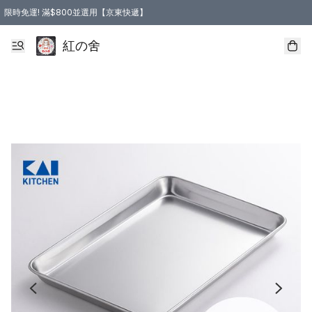
限時免運! 滿$800並選用【京東快遞】
紅の舍