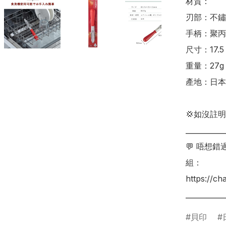
材質：

刃部：不鏽
手柄：聚丙
尺寸：17.5 x
重量：27g

產地：日本

💢如沒註
___________
💬 唔想
組：

https://c
___________
貝印