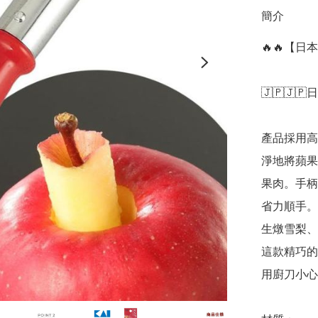
簡介
🔥🔥【
🇯🇵🇯🇵日
產品採用高
淨地將蘋果
果肉。手柄
省力順手。
生燉雪梨、
這款精巧的
用廚刀小心翼