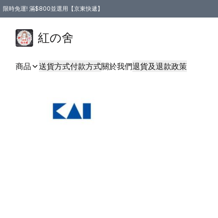
限時免運! 滿$800並選用【京東快遞】
紅の舍
商品
送貨方式
付款方式
關於我們
退貨及退款政策