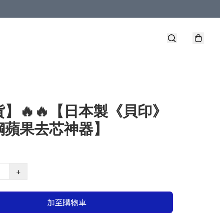
】🔥🔥【日本製《貝印》
鋼蘋果去芯神器】
+
加至購物車