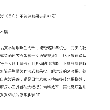
−
日本製《貝印》不鏽鋼蘋果去芯神器】

本製🇯🇵🇯🇵

品質不鏽鋼鋸齒刃部，能輕鬆對準核心，完美而乾
或梨的硬芯與果核一次過完整拔出，絕不浪費多餘
符合人體工學設計且具備防滑功能，下壓與旋轉時
無論是準備製作法式蘋果批、經烘焙的烤蘋果、養
自家製果醬，還是日常給家人準備餐後水果拼盤，
廚房小工具都能大幅提升備料效率，讓您徹底告別
翼切核的繁瑣步驟👍🏻
