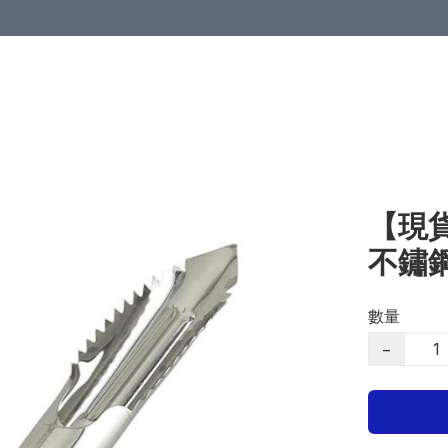
【現貨
不鏽
數量
−