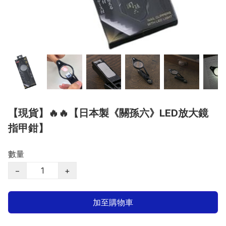
【現貨】🔥🔥【日本製《關孫六》LED放大鏡
指甲鉗】
數量
−
+
加至購物車