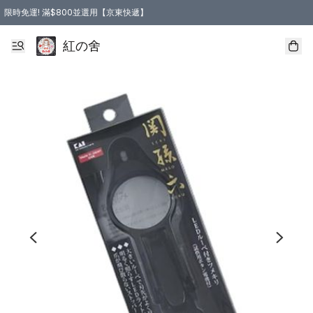
限時免運! 滿$800並選用【京東快遞】
紅の舍