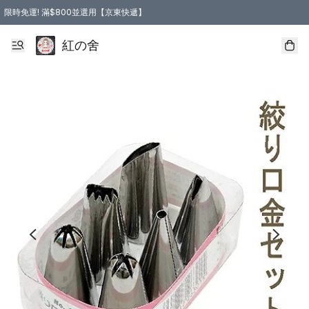
限時免運! 滿$800並選用【京東快遞】
紅の舍