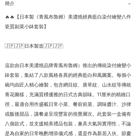
簡介
−
🔥🔥【日本製《青風布魯姆》美濃燒經典藍白染付繪變八件
瓷質副菜小鉢套裝】

🇯🇵🇯🇵日本製造🇯🇵🇯🇵

這款由日本美濃燒品牌青風布魯姆）推出的傳統染付繪變小
鉢套裝，集結了八款風格各異的經典藍白和風圖案。每個小
碗均由匠人精心繪製，包含網目紋、唐草紋、山水紋等傳統
青花圖樣，充滿質樸優雅的日式古典韻味。11厘米的精緻口
徑，最適合用作盛載日常小菜、餐前前菜、調味醬汁、沙律
或飯後甜品，讓餐桌呈現豐富的視覺層次。此套裝一盒備有
八個款式，並支援精美禮品包裝，兼具大氣與實用性，不論
是為自家的日常晚酌增添儀式感，還是作為新居入伙、節慶