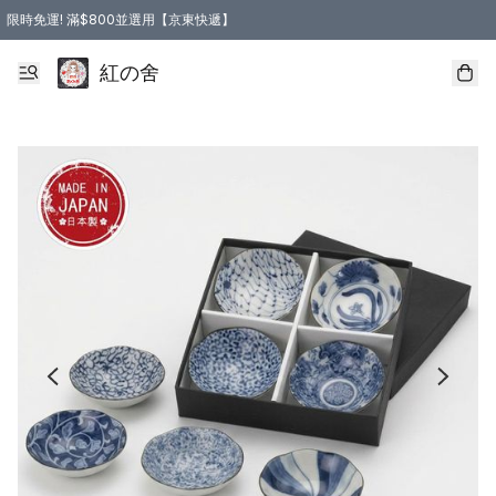
限時免運! 滿$800並選用【京東快遞】
紅の舍