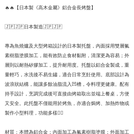
🔥🔥【日本製《高木金屬》鋁合金長烤盤】

🇯🇵🇯🇵日本製造🇯🇵🇯🇵

專為魚燒爐及大型烤箱設計的日本製托盤，內面採用雙層氟
素樹脂塗膜加工，能有效防止食材黏附，清潔更為容易；外
層則以耐熱矽膠加工，提升耐用度。托盤以鋁合金製成，重
量輕巧，水洗後不易生鏽，適合日常烹飪使用。底部設計為
波浪狀結構，能讓多餘油脂流入凹槽，令料理更健康。配有
持手設計，烹調完成後可直接由烤箱取出並端上餐桌，方便
又安全。此托盤不僅能用於烤魚，亦適合焗烤、加熱炸物或
製作小型料理，功能多樣👍🏻

材質：本體為鋁合金；內面加工為氟素樹脂塗膜；外面加工