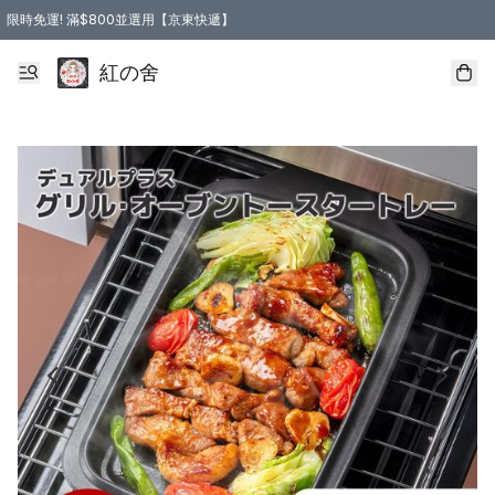
限時免運! 滿$800並選用【京東快遞】
紅の舍