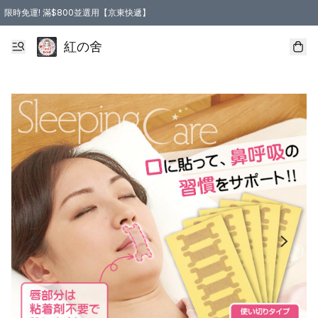
限時免運! 滿$800並選用【京東快遞】
紅の舍