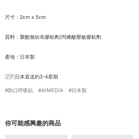
尺寸：2cm x 5cm

質料：聚酯無紡布膠粘劑/丙烯酸壓敏膠粘劑

產地：日本製

🇯🇵日本直送約3-4星期
防口呼吸貼
AIMEDIA
日本製
你可能感興趣的商品