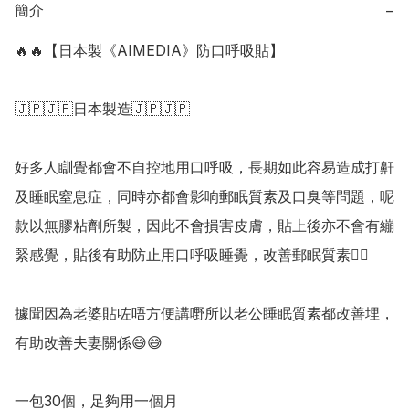
簡介
−
🔥🔥【日本製《AIMEDIA》防口呼吸貼】

🇯🇵🇯🇵日本製造🇯🇵🇯🇵

好多人瞓覺都會不自控地用口呼吸，長期如此容易造成打鼾
及睡眠窒息症，同時亦都會影响郵眠質素及口臭等問題，呢
款以無膠粘劑所製，因此不會損害皮膚，貼上後亦不會有繃
緊感覺，貼後有助防止用口呼吸睡覺，改善郵眠質素👍🏻

據聞因為老婆貼咗唔方便講嘢所以老公睡眠質素都改善埋，
有助改善夫妻關係😅😅

一包30個，足夠用一個月
