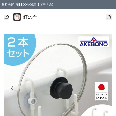
限時免運! 滿$800並選用【京東快遞】
紅の舍