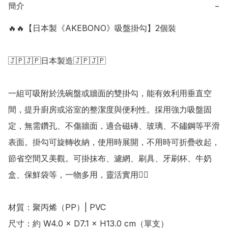
簡介
−
🔥🔥【日本製《AKEBONO》吸盤掛勾】2個裝

🇯🇵🇯🇵日本製造🇯🇵🇯🇵

一組可吸附於洗碗盤或牆面的雙掛勾，能有效利用垂直空
間，提升廚房或浴室的整潔度與便利性。採用強力吸盤固
定，無需鑽孔、不傷牆面，適合磁磚、玻璃、不鏽鋼等平滑
表面。掛勾可旋轉收納，使用時展開，不用時可折疊收起，
節省空間又美觀。可掛抹布、濾網、刷具、牙刷杯、牛奶
盒、保鮮袋等，一物多用，靈活實用👍🏻

材質：聚丙烯（PP）| PVC 

尺寸：約 W4.0 × D7.1 × H13.0 cm（單支） 
