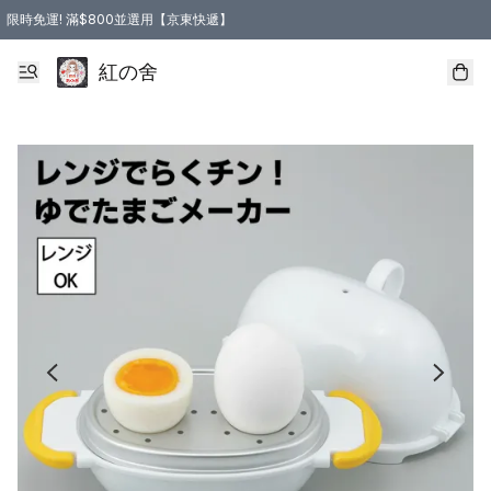
限時免運! 滿$800並選用【京東快遞】
紅の舍