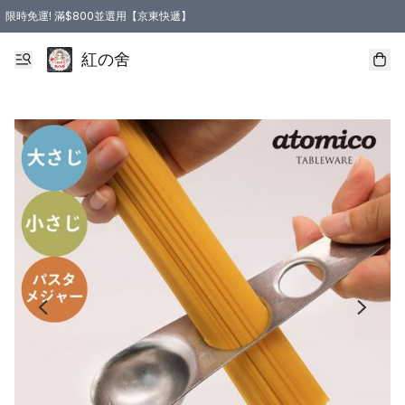
限時免運! 滿$800並選用【京東快遞】
紅の舍