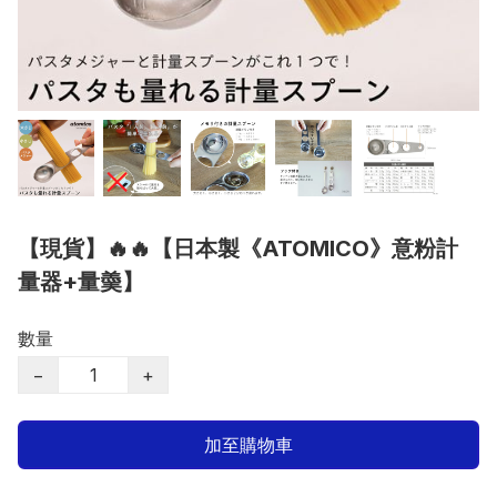
【現貨】🔥🔥【日本製《ATOMICO》意粉計
量器+量羮】
數量
−
+
加至購物車