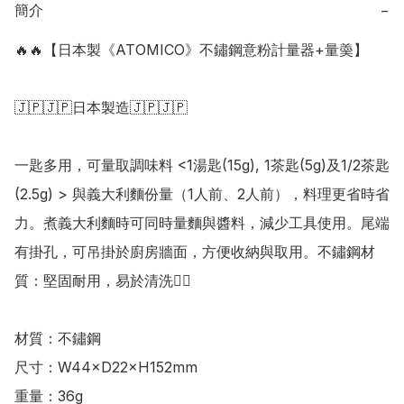
簡介
−
🔥🔥【日本製《ATOMICO》不鏽鋼意粉計量器+量羮】

🇯🇵🇯🇵日本製造🇯🇵🇯🇵

一匙多用，可量取調味料 <1湯匙(15g), 1茶匙(5g)及1/2茶匙
(2.5g) > 與義大利麵份量（1人前、2人前），料理更省時省
力。煮義大利麵時可同時量麵與醬料，減少工具使用。尾端
有掛孔，可吊掛於廚房牆面，方便收納與取用。不鏽鋼材
質：堅固耐用，易於清洗👍🏻

材質：不鏽鋼

尺寸：W44×D22×H152mm

重量：36g
