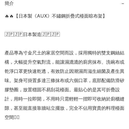
簡介
−
🔥🔥【日本製《AUX》不鏽鋼折疊式檯面晾布架】

🇯🇵🇯🇵日本製造🇯🇵🇯🇵

產品專為寸金尺土的家居空間而設，採用獨特的雙支鋼絲結
構，大幅提升空氣對流，能讓濕漉漉的廚房抹布、洗碗布或
乾淨口罩更快速乾透，有效防止因潮濕而滋生細菌及產生異
味。架身可掛置多達三條抹布或六個口罩，底部配備防滑矽
膠墊圈，放置穩固不易刮花檯面。最貼心的是其可折疊設
計，用時一拉即開，不用時只需輕輕一摺即可收納於廚櫃縫
隙，甚至能直接靠牆站立擺放，完全不佔用寶貴的料理檯面
空間👍🏻
