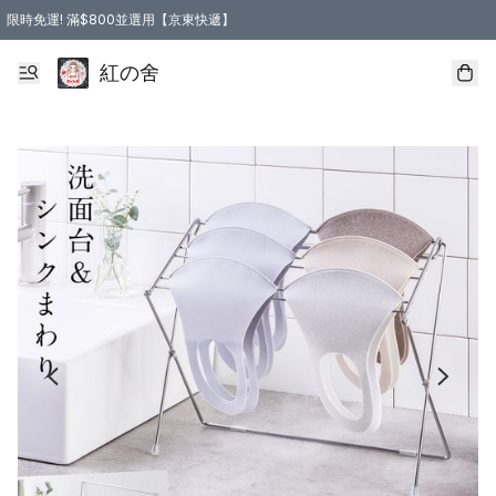
限時免運! 滿$800並選用【京東快遞】
紅の舍