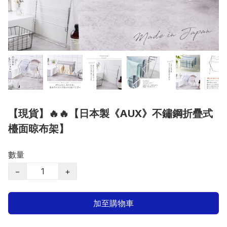
【現貨】🔥🔥【日本製《AUX》不鏽鋼折疊式
檯面晾布架】
數量
−
+
加至購物車