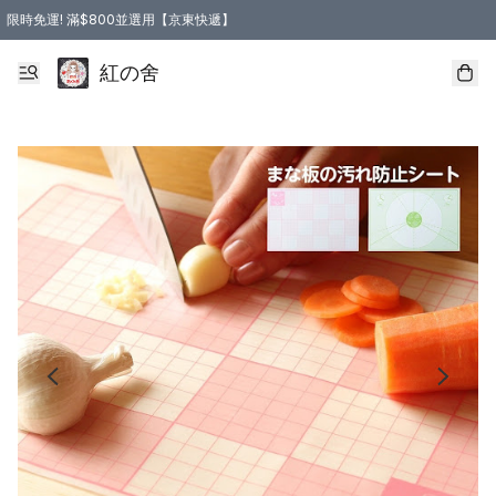
限時免運! 滿$800並選用【京東快遞】
紅の舍