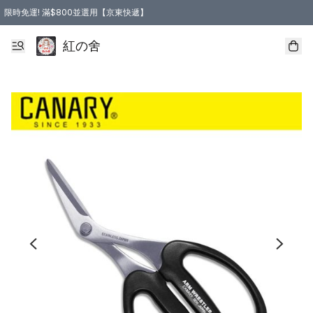
限時免運! 滿$800並選用【京東快遞】
紅の舍