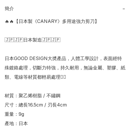
簡介
−
🔥🔥【日本製《CANARY》多用途強力剪刀】

🇯🇵🇯🇵日本製造🇯🇵🇯🇵

日本GOOD DESIGN大奬產品，人體工學設計，表面經特
殊鍍鉻處理，切斷力特強，持久耐用，無論金屬、塑膠、紙
類、電線等材質都輕易處理👍🏻

材質：聚乙烯樹脂 / 不鏽鋼

尺寸：總長16.5cm / 刃長4cm

重量：9g

產地：日本
