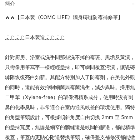
簡介
−
🔥🔥【日本製《COMO LIFE》牆身磚縫防霉補修筆】

🇯🇵🇯🇵日本製造🇯🇵🇯🇵

針對廚房、浴室或洗手間那些洗不掉的霉斑、黑垢及黃漬，
只需像用筆寫字一樣輕輕塗抹，即可瞬間覆蓋污漬，讓瓷磚
罅隙恢復亮白如新。其配方特別加入了防霉劑，在美化外觀
的同時，還能有效抑制細菌與霉菌滋生，減少異味。採用無
二甲苯（Xylene-free）的環保酒精系成分，使用時沒有刺
鼻的化學臭味，非常適合在室內通風較差的環境使用。獨特
的角型筆頭設計，可根據傾斜角度自由切換 2mm 至 5mm 
的塗抹寬度，無論是細窄的牆縫還是較闊的膠邊，都能精準
覆蓋，筆蓋內更貼心附送替換筆頭，確保整支補修液都能徹