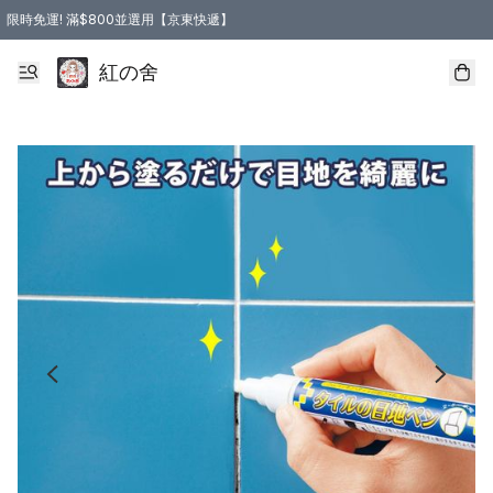
限時免運! 滿$800並選用【京東快遞】
紅の舍