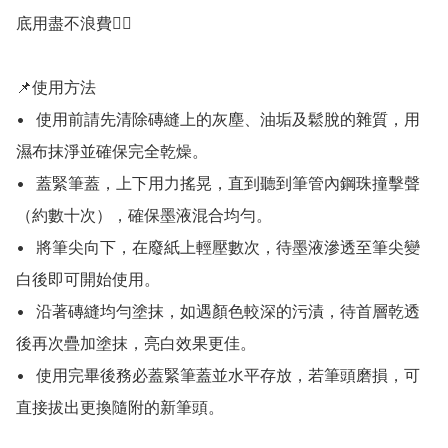
底用盡不浪費👍🏻

📌使用方法

•	使用前請先清除磚縫上的灰塵、油垢及鬆脫的雜質，用
濕布抹淨並確保完全乾燥。

•	蓋緊筆蓋，上下用力搖晃，直到聽到筆管內鋼珠撞擊聲
（約數十次），確保墨液混合均勻。

•	將筆尖向下，在廢紙上輕壓數次，待墨液滲透至筆尖變
白後即可開始使用。

•	沿著磚縫均勻塗抹，如遇顏色較深的污漬，待首層乾透
後再次疊加塗抹，亮白效果更佳。

•	使用完畢後務必蓋緊筆蓋並水平存放，若筆頭磨損，可
直接拔出更換隨附的新筆頭。
