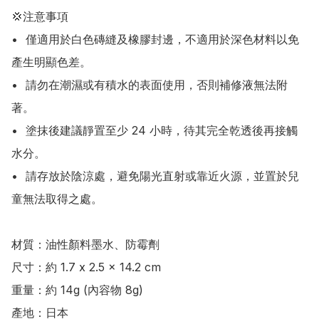
💢注意事項

•	僅適用於白色磚縫及橡膠封邊，不適用於深色材料以免
產生明顯色差。

•	請勿在潮濕或有積水的表面使用，否則補修液無法附
著。

•	塗抹後建議靜置至少 24 小時，待其完全乾透後再接觸
水分。

•	請存放於陰涼處，避免陽光直射或靠近火源，並置於兒
童無法取得之處。

材質：油性顏料墨水、防霉劑

尺寸：約 1.7 x 2.5 x 14.2 cm

重量：約 14g (內容物 8g)

產地：日本
