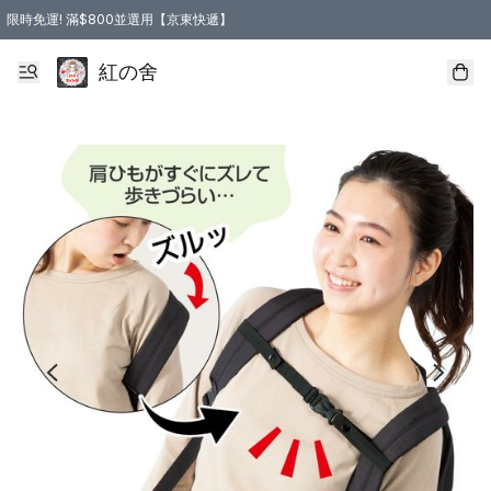
限時免運! 滿$800並選用【京東快遞】
紅の舍