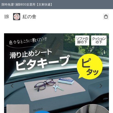
限時免運! 滿$800並選用【京東快遞】
紅の舍