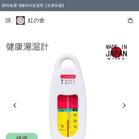
限時免運! 滿$800並選用【京東快遞】
紅の舍